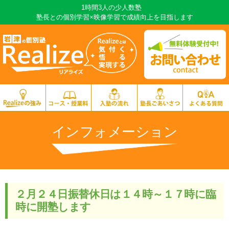
1時間3人の少人数塾
塾長との個別学習×映像学習で成績向上を目指します
インフォメーション
２月２４日振替休日は１４時～１７時に臨
時に開塾します